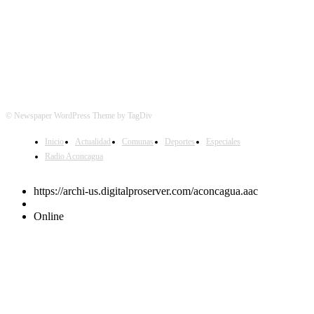
© Newspaper WordPress Theme by TagDiv
Inicio
Actualidad
Comunas
Deportes
Especiales
Radio Aconcagua
https://archi-us.digitalproserver.com/aconcagua.aac
Online