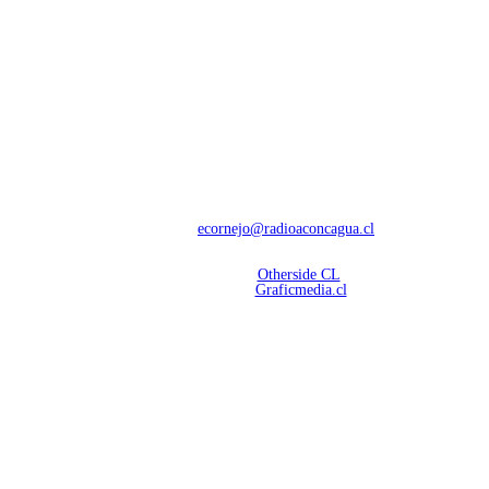
NOSOTROS
Con 60 años de trayectoria, somos líderes en transmisiones informativas y
deportivas.
Contáctanos:
ecornejo@radioaconcagua.cl
Copyright 2026 | Radio Aconcagua
Desarrollado por
Otherside CL
Mantención Web:
Graficmedia.cl
SÍGUENOS