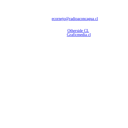
Con 60 años de trayectoria, somos líderes en transmisiones informativas y
deportivas.
Contáctanos:
ecornejo@radioaconcagua.cl
Copyright 2026 | Radio Aconcagua
Desarrollado por
Otherside CL
Mantención Web:
Graficmedia.cl
SÍGUENOS