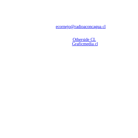
Con 60 años de trayectoria, somos líderes en transmisiones informativas y
deportivas.
Contáctanos:
ecornejo@radioaconcagua.cl
Copyright 2026 | Radio Aconcagua
Desarrollado por
Otherside CL
Mantención Web:
Graficmedia.cl
SÍGUENOS