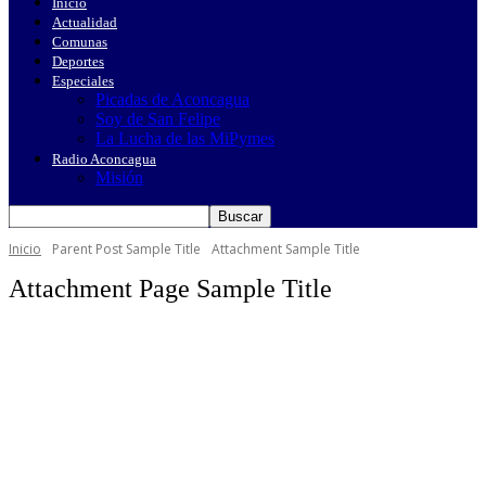
Inicio
Actualidad
Comunas
Deportes
Especiales
Picadas de Aconcagua
Soy de San Felipe
La Lucha de las MiPymes
Radio Aconcagua
Misión
Inicio
Parent Post Sample Title
Attachment Sample Title
Attachment Page Sample Title