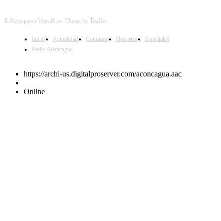
© Newspaper WordPress Theme by TagDiv
Inicio
Actualidad
Comunas
Deportes
Especiales
Radio Aconcagua
https://archi-us.digitalproserver.com/aconcagua.aac
Online