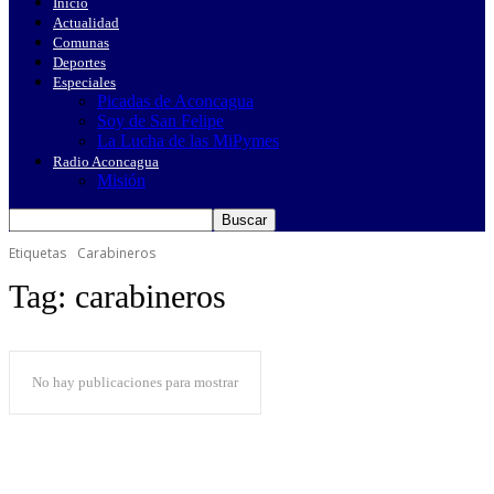
Inicio
Actualidad
Comunas
Deportes
Especiales
Picadas de Aconcagua
Soy de San Felipe
La Lucha de las MiPymes
Radio Aconcagua
Misión
Etiquetas
Carabineros
Tag:
carabineros
No hay publicaciones para mostrar