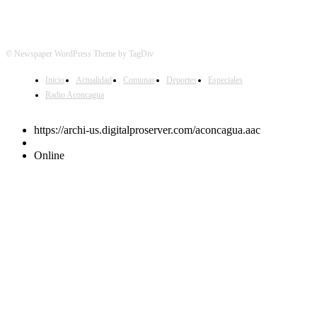
© Newspaper WordPress Theme by TagDiv
Inicio
Actualidad
Comunas
Deportes
Especiales
Radio Aconcagua
https://archi-us.digitalproserver.com/aconcagua.aac
Online