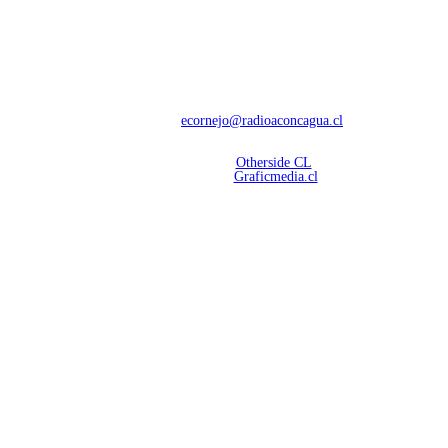
NOSOTROS
Con 60 años de trayectoria, somos líderes en transmisiones informativas y
deportivas.
Contáctanos:
ecornejo@radioaconcagua.cl
Copyright 2026 | Radio Aconcagua
Desarrollado por
Otherside CL
Mantención Web:
Graficmedia.cl
SÍGUENOS